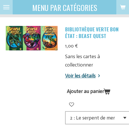
MENU PAR CATÉGORIES
Passer
au
contenu
BIBLIOTHÈQUE VERTE BON
principal
ÉTAT : BEAST QUEST
1,00 €
Sans les cartes à
collectionner
Voir les détails
Ajouter au panier