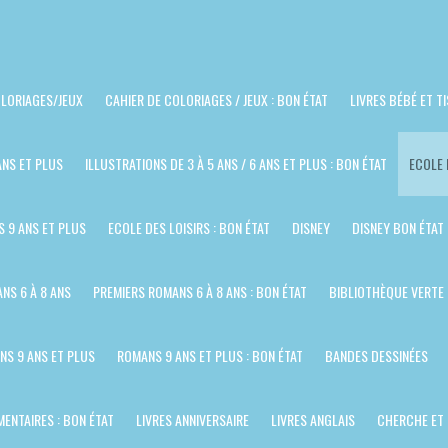
LORIAGES/JEUX
CAHIER DE COLORIAGES / JEUX : BON ÉTAT
LIVRES BÉBÉ ET T
ANS ET PLUS
ILLUSTRATIONS DE 3 À 5 ANS / 6 ANS ET PLUS : BON ÉTAT
ECOLE 
S 9 ANS ET PLUS
ECOLE DES LOISIRS : BON ÉTAT
DISNEY
DISNEY BON ÉTAT
NS 6 À 8 ANS
PREMIERS ROMANS 6 À 8 ANS : BON ÉTAT
BIBLIOTHÈQUE VERTE
NS 9 ANS ET PLUS
ROMANS 9 ANS ET PLUS : BON ÉTAT
BANDES DESSINÉES
ENTAIRES : BON ÉTAT
LIVRES ANNIVERSAIRE
LIVRES ANGLAIS
CHERCHE ET 