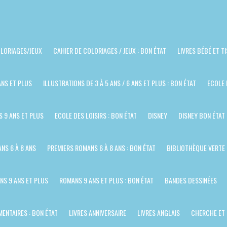
LORIAGES/JEUX
CAHIER DE COLORIAGES / JEUX : BON ÉTAT
LIVRES BÉBÉ ET T
ANS ET PLUS
ILLUSTRATIONS DE 3 À 5 ANS / 6 ANS ET PLUS : BON ÉTAT
ECOLE 
S 9 ANS ET PLUS
ECOLE DES LOISIRS : BON ÉTAT
DISNEY
DISNEY BON ÉTAT
NS 6 À 8 ANS
PREMIERS ROMANS 6 À 8 ANS : BON ÉTAT
BIBLIOTHÈQUE VERTE
NS 9 ANS ET PLUS
ROMANS 9 ANS ET PLUS : BON ÉTAT
BANDES DESSINÉES
ENTAIRES : BON ÉTAT
LIVRES ANNIVERSAIRE
LIVRES ANGLAIS
CHERCHE ET 