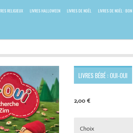
VRES RELIGIEUX
LIVRES HALLOWEEN
LIVRES DE NOËL
LIVRES DE NOËL : BON
LIVRES BÉBÉ : OUI-OUI
2,00 €
Choix