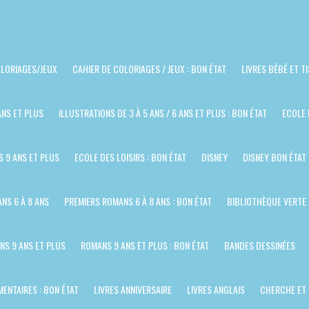
LORIAGES/JEUX
CAHIER DE COLORIAGES / JEUX : BON ÉTAT
LIVRES BÉBÉ ET T
ANS ET PLUS
ILLUSTRATIONS DE 3 À 5 ANS / 6 ANS ET PLUS : BON ÉTAT
ECOLE 
S 9 ANS ET PLUS
ECOLE DES LOISIRS : BON ÉTAT
DISNEY
DISNEY BON ÉTAT
NS 6 À 8 ANS
PREMIERS ROMANS 6 À 8 ANS : BON ÉTAT
BIBLIOTHÈQUE VERTE
NS 9 ANS ET PLUS
ROMANS 9 ANS ET PLUS : BON ÉTAT
BANDES DESSINÉES
ENTAIRES : BON ÉTAT
LIVRES ANNIVERSAIRE
LIVRES ANGLAIS
CHERCHE ET 