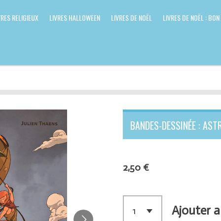
VRES RELIGIEUX
LIVRES HALLOWEEN
LIVRES DE NOËL
LIVRES DE NOËL : BON
BANDES-DESSINÉE : AST
2,50 €
Ajouter a