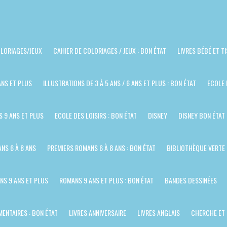
LORIAGES/JEUX
CAHIER DE COLORIAGES / JEUX : BON ÉTAT
LIVRES BÉBÉ ET T
ANS ET PLUS
ILLUSTRATIONS DE 3 À 5 ANS / 6 ANS ET PLUS : BON ÉTAT
ECOLE 
S 9 ANS ET PLUS
ECOLE DES LOISIRS : BON ÉTAT
DISNEY
DISNEY BON ÉTAT
NS 6 À 8 ANS
PREMIERS ROMANS 6 À 8 ANS : BON ÉTAT
BIBLIOTHÈQUE VERTE
NS 9 ANS ET PLUS
ROMANS 9 ANS ET PLUS : BON ÉTAT
BANDES DESSINÉES
ENTAIRES : BON ÉTAT
LIVRES ANNIVERSAIRE
LIVRES ANGLAIS
CHERCHE ET 