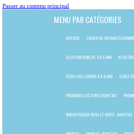
Passer au contenu principal
MENU PAR CATÉGORIES
ACCUEIL
CAHIER DE VACANCES/GOMME
ILLUSTRATIONS DE 3 À 5 ANS
ILLUSTRA
ECOLE DES LOISIRS 6 À 8 ANS
ECOLE DE
PREMIÈRES LECTURES BON ÉTAT
PREMI
BIBLIOTHÈQUE ROSE ET VERTE : BON ÉTAT
MANGAS
MANGAS : BON ÉTAT
DOCU