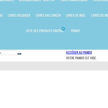
VE
LIVRES RELIGIEUX
LIVRES HALLOWEEN
LIVRES DE NOËL
LIVRES DE NO
0
LISTE DES PRODUITS FAVORIS
PANIER
ACCÉDER AU PANIER
VOTRE PANIER EST VIDE.
N ÉTAT : MON IMAGIER DU F