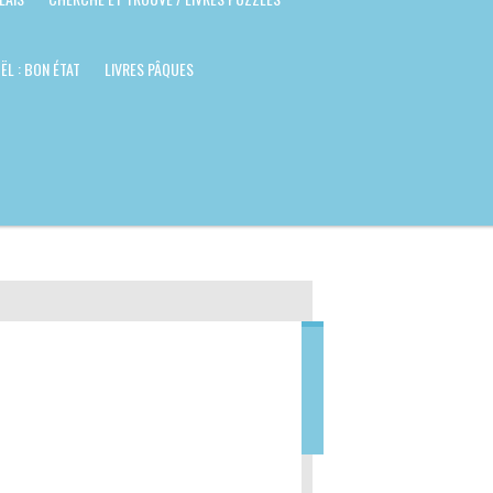
ËL : BON ÉTAT
LIVRES PÂQUES
OOTBALL