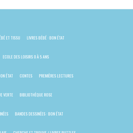
ÉBÉ ET TISSU
LIVRES BÉBÉ : BON ÉTAT
ECOLE DES LOISIRS 0 À 5 ANS
BON ÉTAT
CONTES
PREMIÈRES LECTURES
E VERTE
BIBLIOTHÈQUE ROSE
INÉES
BANDES DESSINÉES : BON ÉTAT
LAIS
CHERCHE ET TROUVE / LIVRES PUZZLES