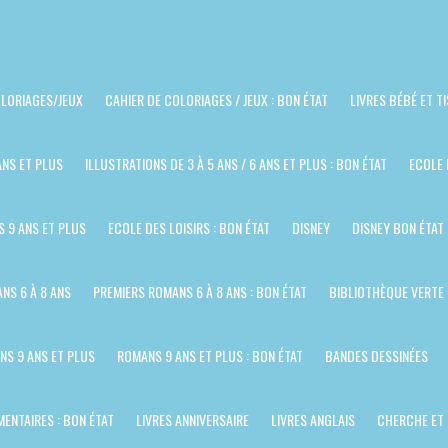
LORIAGES/JEUX
CAHIER DE COLORIAGES / JEUX : BON ÉTAT
LIVRES BÉBÉ ET T
ANS ET PLUS
ILLUSTRATIONS DE 3 À 5 ANS / 6 ANS ET PLUS : BON ÉTAT
ECOLE 
S 9 ANS ET PLUS
ECOLE DES LOISIRS : BON ÉTAT
DISNEY
DISNEY BON ÉTAT
NS 6 À 8 ANS
PREMIERS ROMANS 6 À 8 ANS : BON ÉTAT
BIBLIOTHÈQUE VERTE
NS 9 ANS ET PLUS
ROMANS 9 ANS ET PLUS : BON ÉTAT
BANDES DESSINÉES
ENTAIRES : BON ÉTAT
LIVRES ANNIVERSAIRE
LIVRES ANGLAIS
CHERCHE ET 