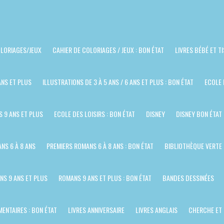
LORIAGES/JEUX
CAHIER DE COLORIAGES / JEUX : BON ÉTAT
LIVRES BÉBÉ ET T
ANS ET PLUS
ILLUSTRATIONS DE 3 À 5 ANS / 6 ANS ET PLUS : BON ÉTAT
ECOLE 
S 9 ANS ET PLUS
ECOLE DES LOISIRS : BON ÉTAT
DISNEY
DISNEY BON ÉTAT
NS 6 À 8 ANS
PREMIERS ROMANS 6 À 8 ANS : BON ÉTAT
BIBLIOTHÈQUE VERTE
NS 9 ANS ET PLUS
ROMANS 9 ANS ET PLUS : BON ÉTAT
BANDES DESSINÉES
ENTAIRES : BON ÉTAT
LIVRES ANNIVERSAIRE
LIVRES ANGLAIS
CHERCHE ET 