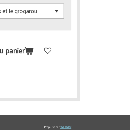
u panier
Propulsé par
Webador