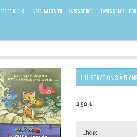
VRES RELIGIEUX
LIVRES HALLOWEEN
LIVRES DE NOËL
LIVRES DE NOËL : BON
ILLUSTRATION 3 À 5 AN
2,50 €
Choix