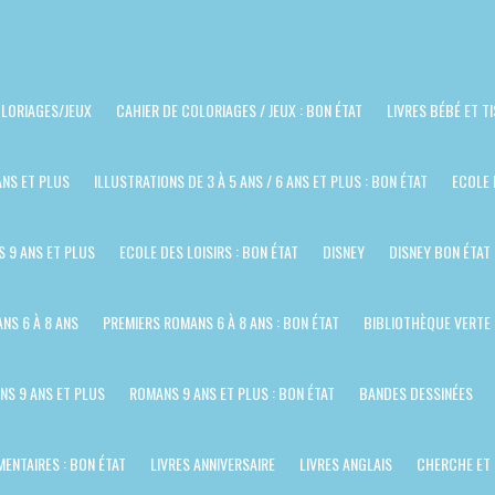
LORIAGES/JEUX
CAHIER DE COLORIAGES / JEUX : BON ÉTAT
LIVRES BÉBÉ ET T
ANS ET PLUS
ILLUSTRATIONS DE 3 À 5 ANS / 6 ANS ET PLUS : BON ÉTAT
ECOLE 
S 9 ANS ET PLUS
ECOLE DES LOISIRS : BON ÉTAT
DISNEY
DISNEY BON ÉTAT
NS 6 À 8 ANS
PREMIERS ROMANS 6 À 8 ANS : BON ÉTAT
BIBLIOTHÈQUE VERTE
NS 9 ANS ET PLUS
ROMANS 9 ANS ET PLUS : BON ÉTAT
BANDES DESSINÉES
ENTAIRES : BON ÉTAT
LIVRES ANNIVERSAIRE
LIVRES ANGLAIS
CHERCHE ET 