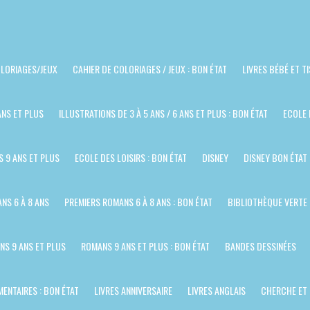
LORIAGES/JEUX
CAHIER DE COLORIAGES / JEUX : BON ÉTAT
LIVRES BÉBÉ ET T
ANS ET PLUS
ILLUSTRATIONS DE 3 À 5 ANS / 6 ANS ET PLUS : BON ÉTAT
ECOLE 
S 9 ANS ET PLUS
ECOLE DES LOISIRS : BON ÉTAT
DISNEY
DISNEY BON ÉTAT
NS 6 À 8 ANS
PREMIERS ROMANS 6 À 8 ANS : BON ÉTAT
BIBLIOTHÈQUE VERTE
NS 9 ANS ET PLUS
ROMANS 9 ANS ET PLUS : BON ÉTAT
BANDES DESSINÉES
ENTAIRES : BON ÉTAT
LIVRES ANNIVERSAIRE
LIVRES ANGLAIS
CHERCHE ET 