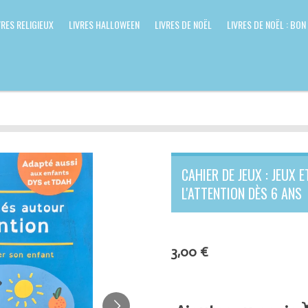
VRES RELIGIEUX
LIVRES HALLOWEEN
LIVRES DE NOËL
LIVRES DE NOËL : BON
CAHIER DE JEUX : JEUX 
L'ATTENTION DÈS 6 ANS
3,00 €