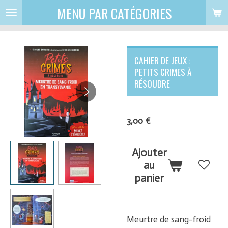
MENU PAR CATÉGORIES
Passer
au
contenu
principal
CAHIER DE JEUX :
PETITS CRIMES À
RÉSOUDRE
3,00 €
Ajouter
au
panier
Meurtre de sang-froid