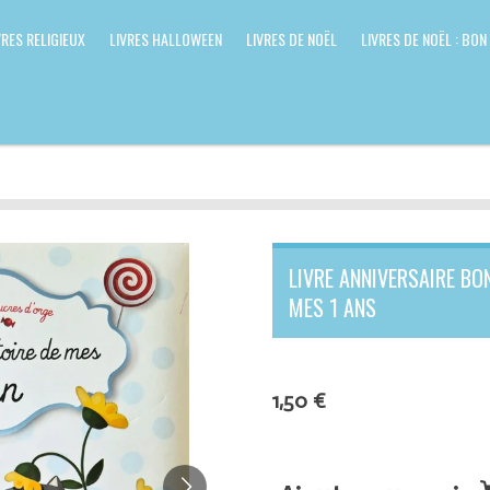
VRES RELIGIEUX
LIVRES HALLOWEEN
LIVRES DE NOËL
LIVRES DE NOËL : BON
LIVRE ANNIVERSAIRE BON
MES 1 ANS
1,50 €