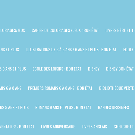
LORIAGES/JEUX
CAHIER DE COLORIAGES / JEUX : BON ÉTAT
LIVRES BÉBÉ ET T
ANS ET PLUS
ILLUSTRATIONS DE 3 À 5 ANS / 6 ANS ET PLUS : BON ÉTAT
ECOLE 
S 9 ANS ET PLUS
ECOLE DES LOISIRS : BON ÉTAT
DISNEY
DISNEY BON ÉTAT
NS 6 À 8 ANS
PREMIERS ROMANS 6 À 8 ANS : BON ÉTAT
BIBLIOTHÈQUE VERTE
NS 9 ANS ET PLUS
ROMANS 9 ANS ET PLUS : BON ÉTAT
BANDES DESSINÉES
ENTAIRES : BON ÉTAT
LIVRES ANNIVERSAIRE
LIVRES ANGLAIS
CHERCHE ET 